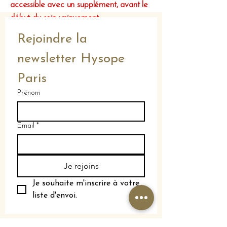
accessible avec un supplément,
avant le
début du soin uniquement.
Rejoindre la 
Carte des soins
newsletter Hysope 
Réserver
Paris
Prénom
Email
*
Je rejoins
Je souhaite m'inscrire à votre 
liste d'envoi.