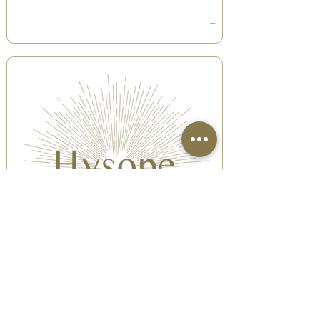
—
LOUANGE ESTHETIQUE
95290 L'Isle-Adam, France