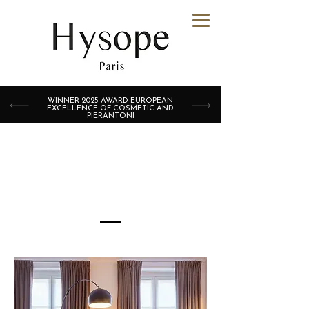
WINNER 2025 AWARD EUROPEAN
EXCELLENCE OF COSMETIC AND
PIERANTONI
Nos Adresses
HYSOPE