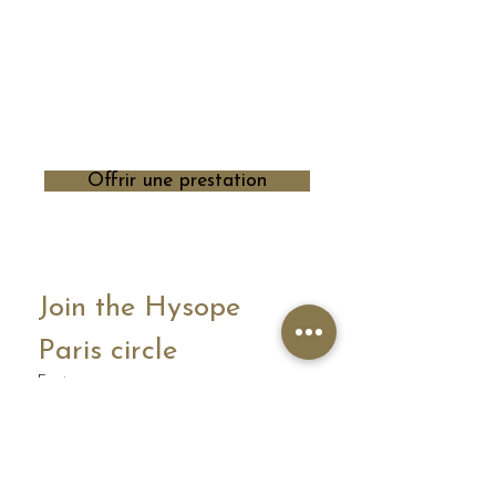
offrir une
prestation
plutôt qu'un
montant ?
Offrir une prestation
Join the Hysope 
Paris circle
First name
Email
*